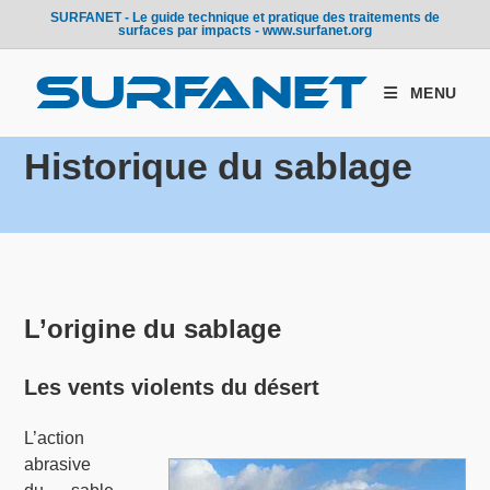
Skip
SURFANET - Le guide technique et pratique des traitements de
surfaces par impacts - www.surfanet.org
to
content
MENU
Historique du sablage
L’origine du sablage
Les vents violents du désert
L’action
abrasive