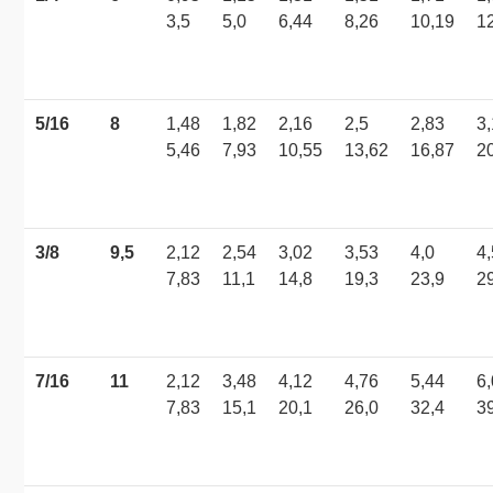
3,5
5,0
6,44
8,26
10,19
1
5/16
8
1,48
1,82
2,16
2,5
2,83
3
5,46
7,93
10,55
13,62
16,87
2
3/8
9,5
2,12
2,54
3,02
3,53
4,0
4
7,83
11,1
14,8
19,3
23,9
2
7/16
11
2,12
3,48
4,12
4,76
5,44
6
7,83
15,1
20,1
26,0
32,4
3