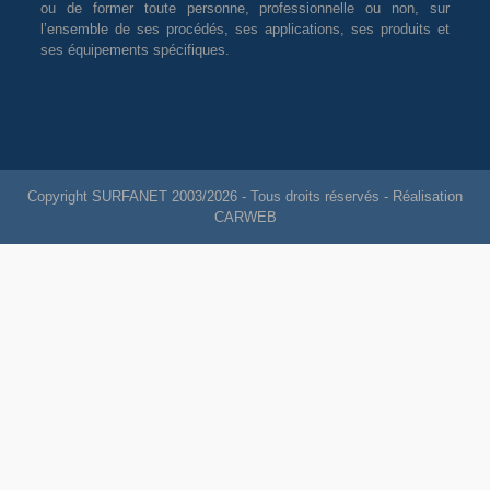
ou de former toute personne, professionnelle ou non, sur
l’ensemble de ses procédés, ses applications, ses produits et
ses équipements spécifiques.
Copyright SURFANET 2003/2026 - Tous droits réservés - Réalisation
CARWEB