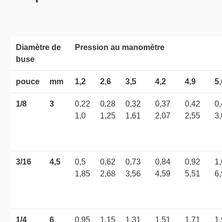
Diamètre de
Pression au manomètre
buse
pouce
mm
1,2
2,6
3,5
4,2
4,9
5
1/8
3
0,22
0,28
0,32
0,37
0,42
0
1,0
1,25
1,61
2,07
2,55
3
3/16
4,5
0,5
0,62
0,73
0,84
0,92
1
1,85
2,68
3,56
4,59
5,51
6
1/4
6
0,95
1,15
1,31
1,51
1,71
1