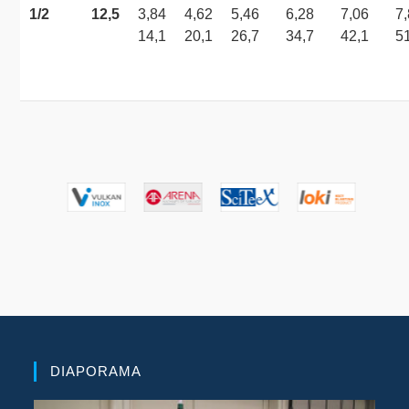
1/2
12,5
3,84
4,62
5,46
6,28
7,06
7
14,1
20,1
26,7
34,7
42,1
5
DIAPORAMA